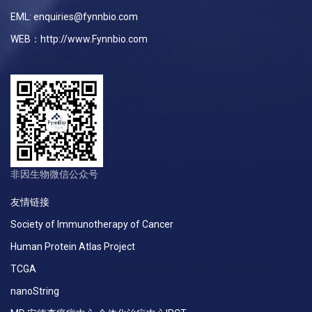
EML: enquiries@fynnbio.com
WEB：http://www.Fynnbio.com
非因生物微信公众号
友情链接
Society of Immunotherapy of Cancer
Human Protein Atlas Project
TCGA
nanoString