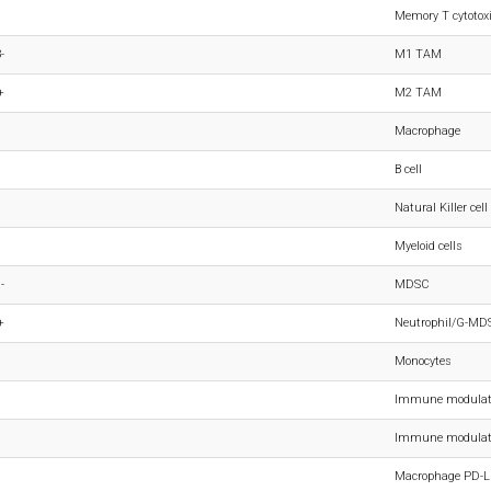
Memory T cytotox
-
M1 TAM
+
M2 TAM
Macrophage
B cell
Natural Killer cell
Myeloid cells
-
MDSC
+
Neutrophil/G-MD
Monocytes
Immune modulat
Immune modulat
Macrophage PD-L