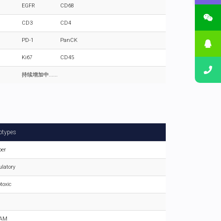
EGFR
CD68
CD3
CD4
PD-1
PanCK
Ki67
CD45
持续增加中......
otypes
per
ulatory
toxic
TAM