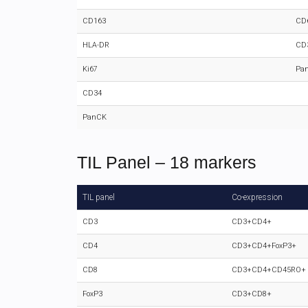
CD163
CD
HLA-DR
CD
Ki67
Pa
CD34
PanCK
TIL Panel – 18 markers
TIL panel
Co-expression
CD3
CD3+CD4+
CD4
CD3+CD4+FoxP3+
CD8
CD3+CD4+CD45RO+
FoxP3
CD3+CD8+