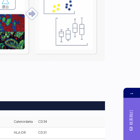
→
联系我们
Cateninbeta
CD34
HLA-DR
CD31