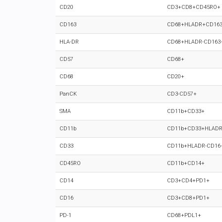
CD20
CD3+CD8+CD45RO+
CD163
CD68+HLADR+CD163
HLA-DR
CD68+HLADR-CD163
CD57
CD68+
CD68
CD20+
PanCK
CD3-CD57+
SMA
CD11b+CD33+
CD11b
CD11b+CD33+HLADR
CD33
CD11b+HLADR-CD16
CD45RO
CD11b+CD14+
CD14
CD3+CD4+PD1+
CD16
CD3+CD8+PD1+
PD-1
CD68+PDL1+