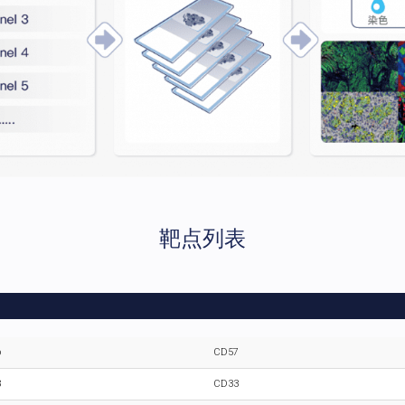
靶点列表
b
CD57
3
CD33