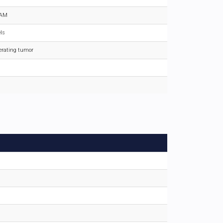
TAM
ls
ferating tumor