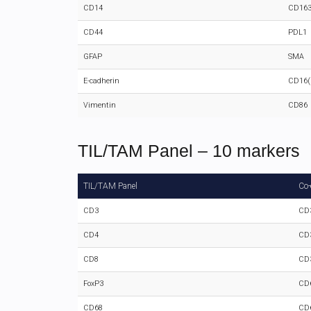
CD14
CD16
CD44
PDL1
GFAP
SMA
E-cadherin
CD16(
Vimentin
CD86
TIL/TAM Panel – 10 markers
TIL/TAM Panel
Co-
CD3
CD
CD4
CD
CD8
CD
FoxP3
CD
CD68
CD