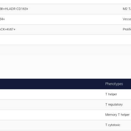
68+HLADR-CD163+
M2 
34+
Vesse
nCK+Ki67+
Proli
Phenotypes
T helper
T regulatory
Memory T helper
T cytotoxic