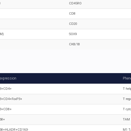
3
CD45RO
CD8
CD20
M)
SOX9
CK8/18
expression
Phen
3+CD4+
T hel
3+CD4+FoxP3+
T reg
3+CD8+
T cyto
68+
TAM
68+HLADR+CD163-
M1 