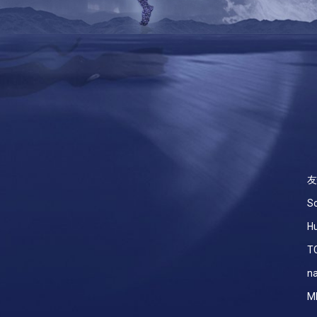
友
So
Hu
T
na
M