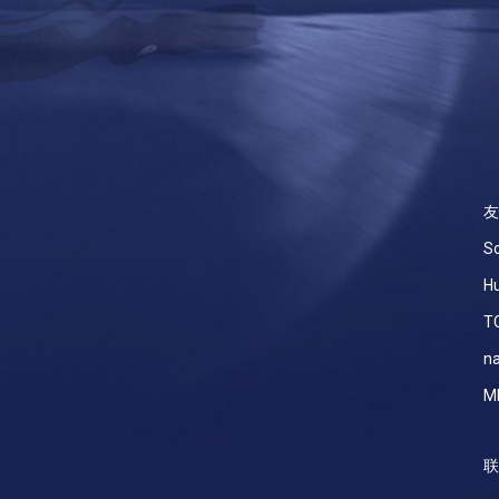
友
So
Hu
T
na
M
联