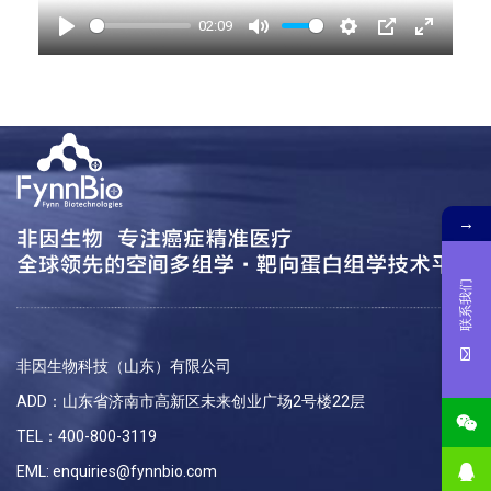
a
02:09
y
P
M
S
P
E
l
u
e
I
n
a
t
t
P
t
y
e
t
e
i
r
n
f
g
u
→
s
l
l
联系我们
s
c
r
非因生物科技（山东）有限公司
e
ADD：山东省济南市高新区未来创业广场2号楼22层
e
n
TEL：400-800-3119
EML: enquiries@fynnbio.com