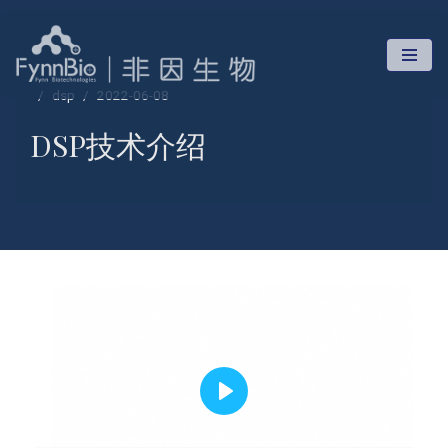
跳
至
dsp
2022-06-08
正
文
DSP技术介绍
P
l